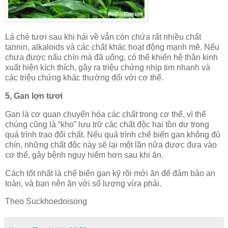
Lá chè tươi sau khi hái về vẫn còn chứa rất nhiều chất
tannin, alkaloids và các chất khác hoạt động mạnh mẽ. Nếu
chưa được nấu chín mà đã uống, có thể khiến hệ thần kinh
xuất hiện kích thích, gây ra triệu chứng nhịp tim nhanh và
các triệu chứng khác thường đối với cơ thể.
5, Gan lợn tươi
Gan là cơ quan chuyển hóa các chất trong cơ thể, vì thế
chúng cũng là “kho” lưu trữ các chất độc hại tồn dư trong
quá trình trao đổi chất. Nếu quá trình chế biến gan không đủ
chín, những chất độc này sẽ lại một lần nữa được đưa vào
cơ thể, gây bệnh nguy hiểm hơn sau khi ăn.
Cách tốt nhất là chế biến gan kỹ rồi mới ăn để đảm bảo an
toàn, và bạn nên ăn với số lượng vừa phải.
Theo Suckhoedoisong