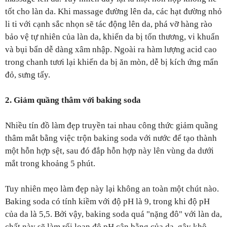
tốt cho làn da. Khi massage đường lên da, các hạt đường nhỏ
li ti với cạnh sắc nhọn sẽ tác động lên da, phá vỡ hàng rào
bảo vệ tự nhiên của làn da, khiến da bị tổn thương, vi khuẩn
và bụi bẩn dễ dàng xâm nhập. Ngoài ra hàm lượng acid cao
trong chanh tươi lại khiến da bị ăn mòn, dễ bị kích ứng mẩn
đỏ, sưng tấy.
2. Giảm quầng thâm với baking soda
Nhiều tín đồ làm đẹp truyền tai nhau công thức giảm quầng
thâm mắt bằng việc trộn baking soda với nước để tạo thành
một hỗn hợp sệt, sau đó đắp hỗn hợp này lên vùng da dưới
mắt trong khoảng 5 phút.
Tuy nhiên mẹo làm đẹp này lại không an toàn một chút nào.
Baking soda có tính kiềm với độ pH là 9, trong khi độ pH
của da là 5,5. Bởi vậy, baking soda quá "nặng đô" với làn da,
chất này sẽ làm rối loạn độ pH cân bằng của da, gây khô,