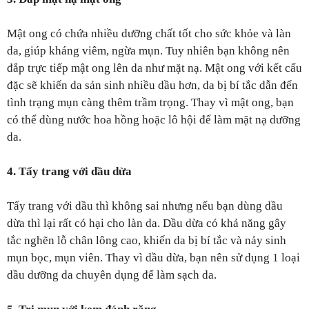
Mật ong có chứa nhiều dưỡng chất tốt cho sức khỏe và làn
da, giúp kháng viêm, ngừa mụn. Tuy nhiên bạn không nên
đắp trực tiếp mật ong lên da như mặt nạ. Mật ong với kết cấu
đặc sẽ khiến da sản sinh nhiều dầu hơn, da bị bí tắc dẫn đến
tình trạng mụn càng thêm trầm trọng. Thay vì mật ong, bạn
có thể dùng nước hoa hồng hoặc lô hội để làm mặt nạ dưỡng
da.
4. Tẩy trang với dầu dừa
Tẩy trang với dầu thì không sai nhưng nếu bạn dùng dầu
dừa thì lại rất có hại cho làn da. Dầu dừa có khả năng gây
tắc nghẽn lỗ chân lông cao, khiến da bị bí tắc và nảy sinh
mụn bọc, mụn viên. Thay vì dầu dừa, bạn nên sử dụng 1 loại
dầu dưỡng da chuyên dụng để làm sạch da.