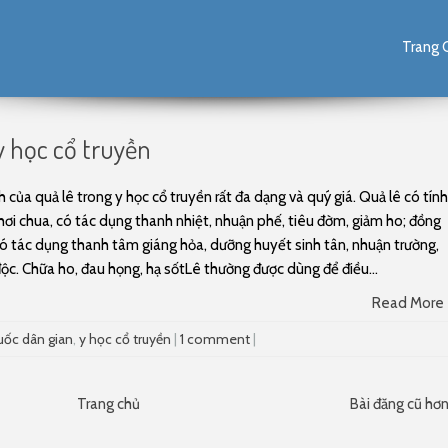
Skip to content
Trang 
 y học cổ truyền
ch của quả lê trong y học cổ truyền rất đa dạng và quý giá. Quả lê có tính
hơi chua, có tác dụng thanh nhiệt, nhuận phế, tiêu đờm, giảm ho; đồng
có tác dụng thanh tâm giáng hỏa, dưỡng huyết sinh tân, nhuận trường,
độc. Chữa ho, đau họng, hạ sốtLê thường được dùng để điều...
Read More
uốc dân gian
,
y học cổ truyền
|
1 comment
|
Trang chủ
Bài đăng cũ hơ