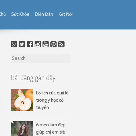
Chủ
Sức Khỏe
Diễn Đàn
Kết Nối
Search for:
Bài đăng gần đây
Lợi ích của quả lê
trong y học cổ
truyền
n
6 mẹo làm đẹp
giúp chị em trẻ