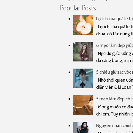
Popular Posts
Lợi ích của quả lê t
Lợi ích của quả lê t
chua, có tác dụng t
6 mẹo làm đẹp giúp 
Ngủ đủ giấc, uống đ
da căng bóng, mịn m
5 chiêu giữ sắc vóc
Nhờ thói quen uống 
diễn viên Đài Loan 
5 mẹo làm đẹp có t
Mong muốn có được
chị em. Tuy nhiên, 
Nguyên nhân chính 