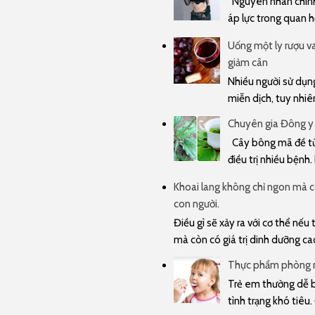
Nguyên nhân chính 
áp lực trong quan hệ
Uống một ly rượu va
giảm cân
Nhiều người sử dụng
miễn dịch, tuy nhiê
Chuyên gia Đông y
Cây bông mã đề từ 
điều trị nhiều bệnh.
Khoai lang không chỉ ngon mà cò
con người.
Điều gì sẽ xảy ra với cơ thể nế
mà còn có giá trị dinh dưỡng cao 
Thực phẩm phòng n
Trẻ em thường dễ bị
tình trạng khó tiêu.