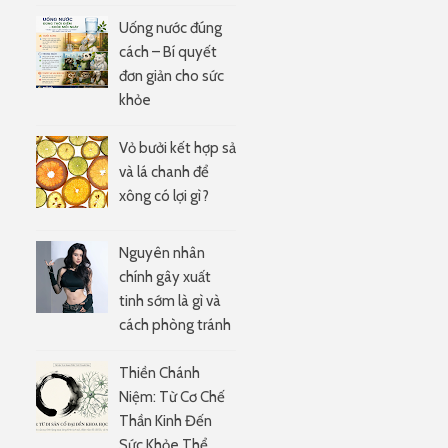
Uống nước đúng
cách – Bí quyết
đơn giản cho sức
khỏe
Vỏ bưởi kết hợp sả
và lá chanh để
xông có lợi gì?
Nguyên nhân
e
chính gây xuất
tinh sớm là gì và
cách phòng tránh
Thiền Chánh
Niệm: Từ Cơ Chế
Thần Kinh Đến
Sức Khỏe Thể