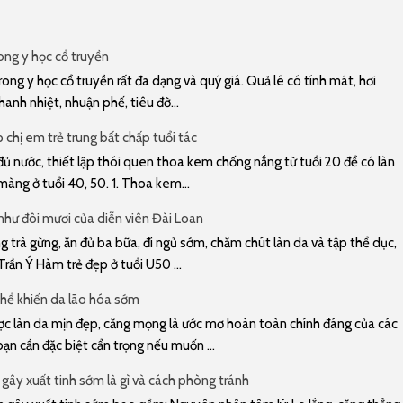
rong y học cổ truyền
rong y học cổ truyền rất đa dạng và quý giá. Quả lê có tính mát, hơi
hanh nhiệt, nhuận phế, tiêu đờ...
chị em trẻ trung bất chấp tuổi tác
ủ nước, thiết lập thói quen thoa kem chống nắng từ tuổi 20 để có làn
àng ở tuổi 40, 50. 1. Thoa kem...
 như đôi mươi của diễn viên Đài Loan
trà gừng, ăn đủ ba bữa, đi ngủ sớm, chăm chút làn da và tập thể dục,
Trần Ý Hàm trẻ đẹp ở tuổi U50 ...
hể khiến da lão hóa sớm
 làn da mịn đẹp, căng mọng là ước mơ hoàn toàn chính đáng của các
bạn cần đặc biệt cẩn trọng nếu muốn ...
gây xuất tinh sớm là gì và cách phòng tránh