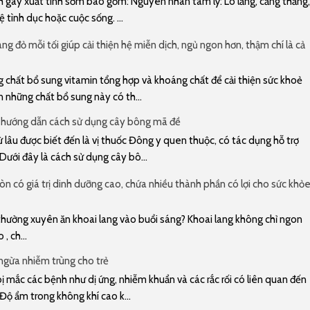
gây xuất tinh sớm bao gồm: Nguyên nhân tâm lý: Lo lắng, căng thẳng,
 tình dục hoặc cuộc sống. ...
ng đỏ mỗi tối giúp cải thiện hệ miễn dịch, ngủ ngon hơn, thậm chí là cả
 chất bổ sung vitamin tổng hợp và khoáng chất để cải thiện sức khoẻ
n những chất bổ sung này có th...
 hướng dẫn cách sử dụng cây bông mã đề
lâu được biết đến là vị thuốc Đông y quen thuộc, có tác dụng hỗ trợ
 Dưới đây là cách sử dụng cây bô...
n có giá trị dinh dưỡng cao, chứa nhiều thành phần có lợi cho sức khỏ
u thường xuyên ăn khoai lang vào buổi sáng? Khoai lang không chỉ ngon
, ch...
gừa nhiễm trùng cho trẻ
 mắc các bệnh như dị ứng, nhiễm khuẩn và các rắc rối có liên quan đến
 Độ ẩm trong không khí cao k...