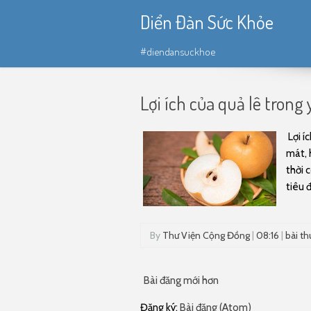
Diển Đàn Sức Khỏe
#diendansuckhoe
Lợi ích của quả lê trong
Lợi í
mát, 
thời 
tiêu 
By
Thư Viện Cộng Đồng
|
08:16
|
bài th
Bài đăng mới hơn
Đăng ký:
Bài đăng (Atom)