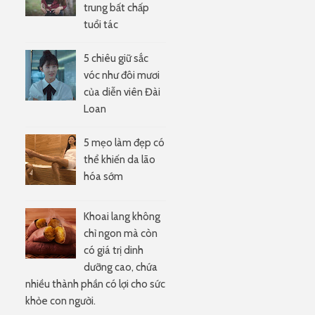
trung bất chấp
tuổi tác
5 chiêu giữ sắc
vóc như đôi mươi
của diễn viên Đài
Loan
5 mẹo làm đẹp có
thể khiến da lão
hóa sớm
Khoai lang không
chỉ ngon mà còn
có giá trị dinh
dưỡng cao, chứa
nhiều thành phần có lợi cho sức
khỏe con người.