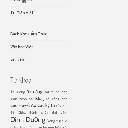
Tự Điển Việt
Bách Khoa Ẩm Thực
Văn học Việt
vinazine
Từ Khóa
ăn uống
Ăn Kiêng
bài thuốc dân
Blog
gian
bệnh sỏi
bồ công anh
Cao Huyết Áp
Câu kỷ tử
cây mã
đề
Chữa Bệnh
chữa đái dầm
Dinh Dưỡng
Đông y
gia vị
giải cảm
Giảm Cân
hệ tiêu hóa
Hỏi