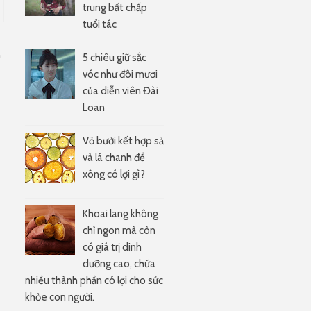
trung bất chấp
tuổi tác
n
5 chiêu giữ sắc
vóc như đôi mươi
của diễn viên Đài
Loan
Vỏ bưởi kết hợp sả
và lá chanh để
xông có lợi gì?
Khoai lang không
chỉ ngon mà còn
có giá trị dinh
dưỡng cao, chứa
nhiều thành phần có lợi cho sức
khỏe con người.