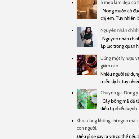
5 mẹo làm đẹp có t
Mong muốn có được
chị em. Tuy nhiên, 
Nguyên nhân chính 
Nguyên nhân chính 
áp lực trong quan hệ
Uống một ly rượu va
giảm cân
Nhiều người sử dụng
miễn dịch, tuy nhiê
Chuyên gia Đông y
Cây bông mã đề từ 
điều trị nhiều bệnh.
Khoai lang không chỉ ngon mà cò
con người.
Điều gì sẽ xảy ra với cơ thể nế