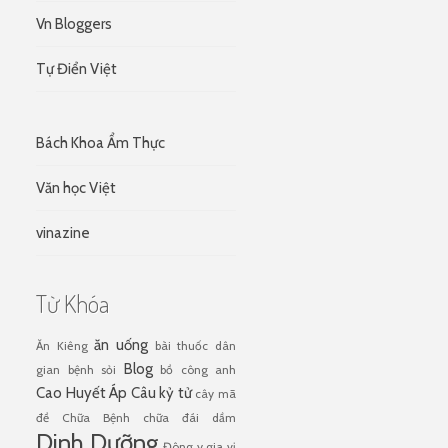
Vn Bloggers
Tự Điển Việt
Bách Khoa Ẩm Thực
Văn học Việt
vinazine
Từ Khóa
ăn uống
Ăn Kiêng
bài thuốc dân
Blog
gian
bệnh sỏi
bồ công anh
Cao Huyết Áp
Câu kỷ tử
cây mã
đề
Chữa Bệnh
chữa đái dầm
Dinh Dưỡng
Đông y
gia vị