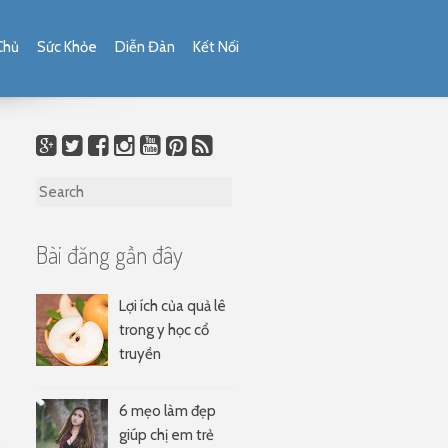
Chủ
Sức Khỏe
Diễn Đàn
Kết Nối
Search for:
Bài đăng gần đây
Lợi ích của quả lê
trong y học cổ
truyền
6 mẹo làm đẹp
giúp chị em trẻ