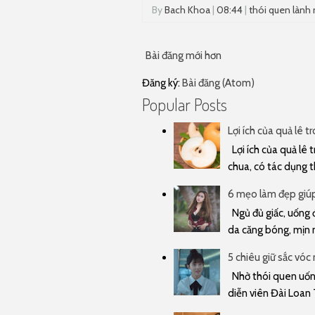
By
Bach Khoa
|
08:44
|
thói quen lành
Bài đăng mới hơn
Đăng ký:
Bài đăng (Atom)
Popular Posts
Lợi ích của quả lê t
Lợi ích của quả lê t
chua, có tác dụng t
6 mẹo làm đẹp giúp 
Ngủ đủ giấc, uống đ
da căng bóng, mịn m
5 chiêu giữ sắc vóc
Nhờ thói quen uống 
diễn viên Đài Loan 