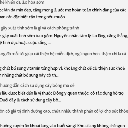
hể khiến da lão hóa sớm
 làn da mịn đẹp, căng mọng là ước mơ hoàn toàn chính đáng của các
bạn cần đặc biệt cẩn trọng nếu muốn ...
gây xuất tinh sớm là gì và cách phòng tránh
gây xuất tinh sớm bao gồm: Nguyên nhân tâm lý: Lo lắng, căng thẳng,
 tình dục hoặc cuộc sống. ...
ng đỏ mỗi tối giúp cải thiện hệ miễn dịch, ngủ ngon hơn, thậm chí là cả
 chất bổ sung vitamin tổng hợp và khoáng chất để cải thiện sức khoẻ
n những chất bổ sung này có th...
 hướng dẫn cách sử dụng cây bông mã đề
lâu được biết đến là vị thuốc Đông y quen thuộc, có tác dụng hỗ trợ
 Dưới đây là cách sử dụng cây bô...
n có giá trị dinh dưỡng cao, chứa nhiều thành phần có lợi cho sức khỏ
u thường xuyên ăn khoai lang vào buổi sáng? Khoai lang không chỉ ngon