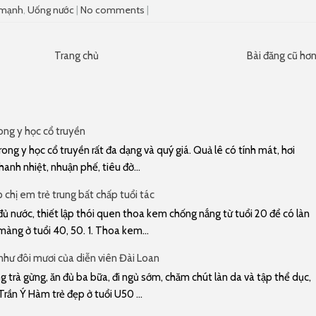
 mạnh
,
Uống nước
|
No comments
|
Trang chủ
Bài đăng cũ hơ
rong y học cổ truyền
rong y học cổ truyền rất đa dạng và quý giá. Quả lê có tính mát, hơi
hanh nhiệt, nhuận phế, tiêu đờ...
chị em trẻ trung bất chấp tuổi tác
ủ nước, thiết lập thói quen thoa kem chống nắng từ tuổi 20 để có làn
àng ở tuổi 40, 50. 1. Thoa kem...
 như đôi mươi của diễn viên Đài Loan
trà gừng, ăn đủ ba bữa, đi ngủ sớm, chăm chút làn da và tập thể dục,
Trần Ý Hàm trẻ đẹp ở tuổi U50 ...