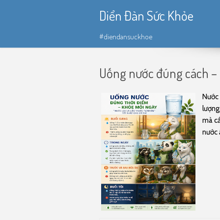
Diển Đàn Sức Khỏe
#diendansuckhoe
Uống nước đúng cách – 
Nước 
lượng
mà cầ
nước 