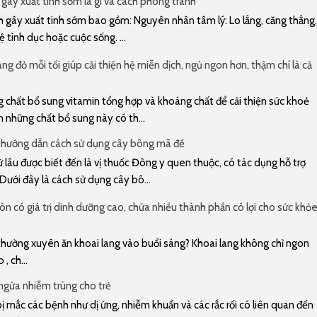
gây xuất tinh sớm là gì và cách phòng tránh
gây xuất tinh sớm bao gồm: Nguyên nhân tâm lý: Lo lắng, căng thẳng,
 tình dục hoặc cuộc sống. ...
ng đỏ mỗi tối giúp cải thiện hệ miễn dịch, ngủ ngon hơn, thậm chí là cả
 chất bổ sung vitamin tổng hợp và khoáng chất để cải thiện sức khoẻ
n những chất bổ sung này có th...
 hướng dẫn cách sử dụng cây bông mã đề
lâu được biết đến là vị thuốc Đông y quen thuộc, có tác dụng hỗ trợ
 Dưới đây là cách sử dụng cây bô...
n có giá trị dinh dưỡng cao, chứa nhiều thành phần có lợi cho sức khỏ
u thường xuyên ăn khoai lang vào buổi sáng? Khoai lang không chỉ ngon
, ch...
gừa nhiễm trùng cho trẻ
 mắc các bệnh như dị ứng, nhiễm khuẩn và các rắc rối có liên quan đến