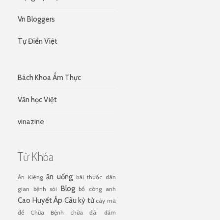
Vn Bloggers
Tự Điển Việt
Bách Khoa Ẩm Thực
Văn học Việt
vinazine
Từ Khóa
ăn uống
Ăn Kiêng
bài thuốc dân
Blog
gian
bệnh sỏi
bồ công anh
Cao Huyết Áp
Câu kỷ tử
cây mã
đề
Chữa Bệnh
chữa đái dầm