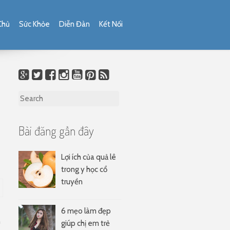
Chủ
Sức Khỏe
Diễn Đàn
Kết Nối
Search for:
Bài đăng gần đây
Lợi ích của quả lê
trong y học cổ
truyền
6 mẹo làm đẹp
n
giúp chị em trẻ