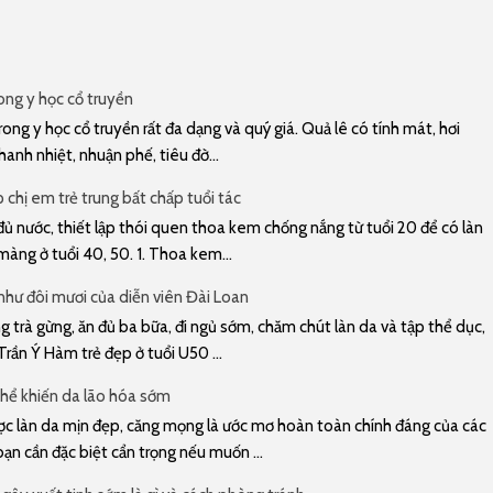
rong y học cổ truyền
rong y học cổ truyền rất đa dạng và quý giá. Quả lê có tính mát, hơi
hanh nhiệt, nhuận phế, tiêu đờ...
chị em trẻ trung bất chấp tuổi tác
ủ nước, thiết lập thói quen thoa kem chống nắng từ tuổi 20 để có làn
àng ở tuổi 40, 50. 1. Thoa kem...
 như đôi mươi của diễn viên Đài Loan
trà gừng, ăn đủ ba bữa, đi ngủ sớm, chăm chút làn da và tập thể dục,
Trần Ý Hàm trẻ đẹp ở tuổi U50 ...
hể khiến da lão hóa sớm
 làn da mịn đẹp, căng mọng là ước mơ hoàn toàn chính đáng của các
bạn cần đặc biệt cẩn trọng nếu muốn ...