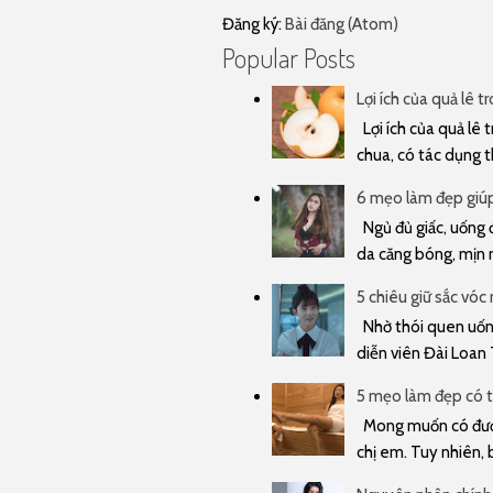
Đăng ký:
Bài đăng (Atom)
Popular Posts
Lợi ích của quả lê t
Lợi ích của quả lê t
chua, có tác dụng t
6 mẹo làm đẹp giúp 
Ngủ đủ giấc, uống đ
da căng bóng, mịn m
5 chiêu giữ sắc vóc
Nhờ thói quen uống 
diễn viên Đài Loan 
5 mẹo làm đẹp có t
Mong muốn có được
chị em. Tuy nhiên, 