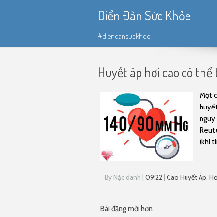
Diển Đàn Sức Khỏe
#diendansuckhoe
Huyết áp hơi cao có thể
Một c
huyết
nguy 
Reute
(khi ti
By
Nặc danh
|
09:22
|
Cao Huyết Áp
,
Hỏ
Bài đăng mới hơn