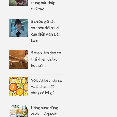
trung bất chấp
tuổi tác
5 chiêu giữ sắc
vóc như đôi mươi
của diễn viên Đài
Loan
5 mẹo làm đẹp có
thể khiến da lão
hóa sớm
Vỏ bưởi kết hợp sả
và lá chanh để
xông có lợi gì?
Uống nước đúng
cách – Bí quyết