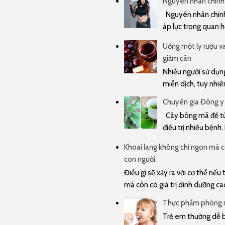
Nguyên nhân chính 
Nguyên nhân chính 
áp lực trong quan hệ
Uống một ly rượu va
giảm cân
Nhiều người sử dụng
miễn dịch, tuy nhiê
Chuyên gia Đông y
Cây bông mã đề từ 
điều trị nhiều bệnh.
Khoai lang không chỉ ngon mà cò
con người.
Điều gì sẽ xảy ra với cơ thể nế
mà còn có giá trị dinh dưỡng cao 
Thực phẩm phòng n
Trẻ em thường dễ bị