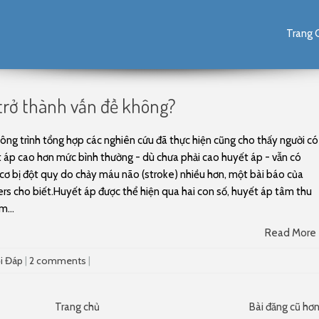
Skip to content
Trang 
 trở thành vấn đề không?
ông trình tổng hợp các nghiên cứu đã thực hiện cũng cho thấy người có
 áp cao hơn mức bình thường - dù chưa phải cao huyết áp - vẫn có
cơ bị đột quỵ do chảy máu não (stroke) nhiều hơn, một bài báo của
rs cho biết.Huyết áp được thể hiện qua hai con số, huyết áp tâm thu
m...
Read More
i Đáp
|
2 comments
|
Trang chủ
Bài đăng cũ hơ