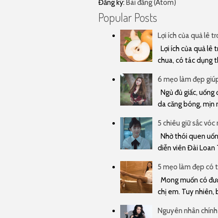
Đăng ký:
Bài đăng (Atom)
Popular Posts
Lợi ích của quả lê t
Lợi ích của quả lê t
chua, có tác dụng t
6 mẹo làm đẹp giúp 
Ngủ đủ giấc, uống đ
da căng bóng, mịn m
5 chiêu giữ sắc vóc
Nhờ thói quen uống 
diễn viên Đài Loan 
5 mẹo làm đẹp có t
Mong muốn có được
chị em. Tuy nhiên, 
Nguyên nhân chính 