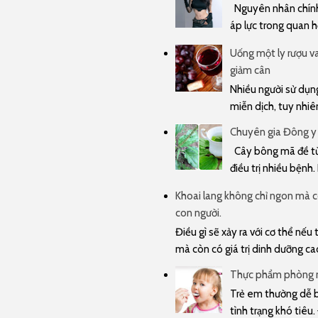
Nguyên nhân chính 
áp lực trong quan hệ
Uống một ly rượu va
giảm cân
Nhiều người sử dụng
miễn dịch, tuy nhiê
Chuyên gia Đông y
Cây bông mã đề từ 
điều trị nhiều bệnh.
Khoai lang không chỉ ngon mà cò
con người.
Điều gì sẽ xảy ra với cơ thể nế
mà còn có giá trị dinh dưỡng cao 
Thực phẩm phòng n
Trẻ em thường dễ bị
tình trạng khó tiêu.