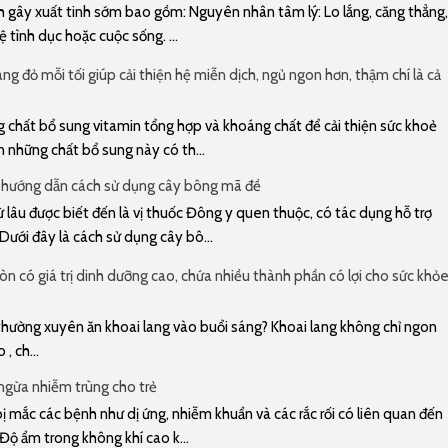
gây xuất tinh sớm bao gồm: Nguyên nhân tâm lý: Lo lắng, căng thẳng,
 tình dục hoặc cuộc sống. ...
ng đỏ mỗi tối giúp cải thiện hệ miễn dịch, ngủ ngon hơn, thậm chí là cả
 chất bổ sung vitamin tổng hợp và khoáng chất để cải thiện sức khoẻ
n những chất bổ sung này có th...
 hướng dẫn cách sử dụng cây bông mã đề
lâu được biết đến là vị thuốc Đông y quen thuộc, có tác dụng hỗ trợ
 Dưới đây là cách sử dụng cây bô...
n có giá trị dinh dưỡng cao, chứa nhiều thành phần có lợi cho sức khỏ
u thường xuyên ăn khoai lang vào buổi sáng? Khoai lang không chỉ ngon
, ch...
gừa nhiễm trùng cho trẻ
 mắc các bệnh như dị ứng, nhiễm khuẩn và các rắc rối có liên quan đến
 Độ ẩm trong không khí cao k...