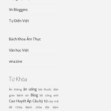
Vn Bloggers
Tự Điển Việt
Bách Khoa Ẩm Thực
Văn học Việt
vinazine
Từ Khóa
ăn uống
Ăn Kiêng
bài thuốc dân
Blog
gian
bệnh sỏi
bồ công anh
Cao Huyết Áp
Câu kỷ tử
cây mã
đề
Chữa Bệnh
chữa đái dầm