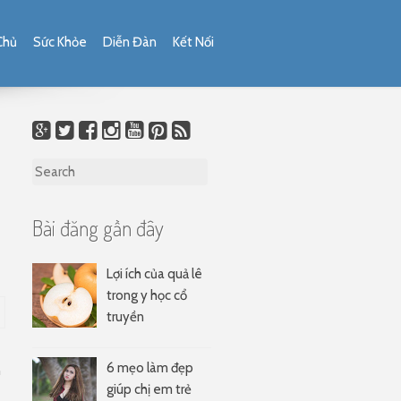
Chủ
Sức Khỏe
Diễn Đàn
Kết Nối
Search for:
g
Bài đăng gần đây
Lợi ích của quả lê
trong y học cổ
truyền
6 mẹo làm đẹp
n
giúp chị em trẻ