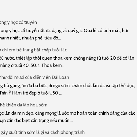
rong y học cổ truyền
rong y học cổ truyền rất đa dạng và quý giá. Quả lê có tính mát, hơi
hanh nhiệt, nhuận phế, tiêu đờ...
chị em trẻ trung bất chấp tuổi tác
ủ nước, thiết lập thói quen thoa kem chống nắng từ tuổi 20 để có làn
àng ở tuổi 40, 50. 1. Thoa kem...
 như đôi mươi của diễn viên Đài Loan
trà gừng, ăn đủ ba bữa, đi ngủ sớm, chăm chút làn da và tập thể dục,
Trần Ý Hàm trẻ đẹp ở tuổi U50 ...
hể khiến da lão hóa sớm
 làn da mịn đẹp, căng mọng là ước mơ hoàn toàn chính đáng của các
bạn cần đặc biệt cẩn trọng nếu muốn ...
gây xuất tinh sớm là gì và cách phòng tránh