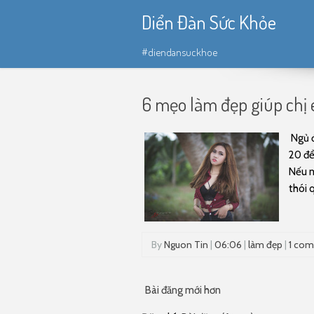
Diển Đàn Sức Khỏe
#diendansuckhoe
6 mẹo làm đẹp giúp chị 
Ngủ đ
20 để
Nếu m
thói 
By
Nguon Tin
|
06:06
|
làm đẹp
|
1 co
Bài đăng mới hơn