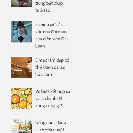
trung bất chấp
tuổi tác
5 chiêu giữ sắc
vóc như đôi mươi
của diễn viên Đài
Loan
5 mẹo làm đẹp có
thể khiến da lão
hóa sớm
Vỏ bưởi kết hợp sả
và lá chanh để
xông có lợi gì?
Uống nước đúng
cách – Bí quyết