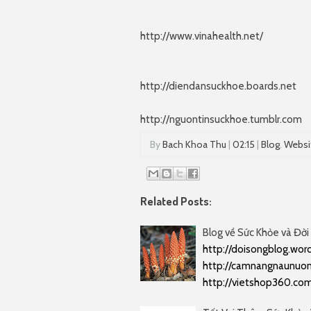
http://www.vinahealth.net/
http://diendansuckhoe.boards.net
http://nguontinsuckhoe.tumblr.com
By
Bach Khoa Thu
|
02:15
|
Blog
,
Websi
Related Posts:
Blog về Sức Khỏe và Đời
http://doisongblog.wo
http://camnangnaunuo
http://vietshop360.com