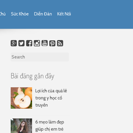
Chủ
Sức Khỏe
Diễn Đàn
Kết Nối
Search for:
Bài đăng gần đây
Lợi ích của quả lê
trong y học cổ
truyền
6 mẹo làm đẹp
giúp chị em trẻ