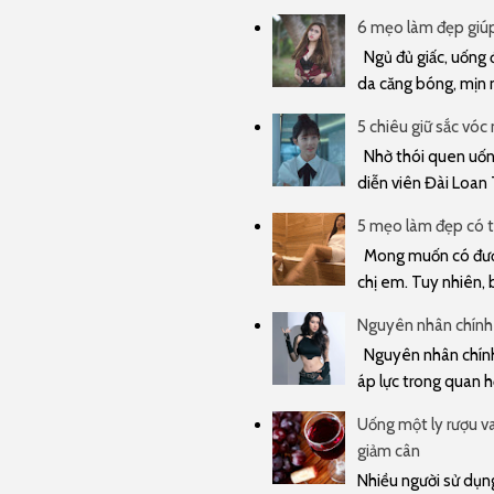
6 mẹo làm đẹp giúp 
Ngủ đủ giấc, uống đ
da căng bóng, mịn m
5 chiêu giữ sắc vóc
Nhờ thói quen uống 
diễn viên Đài Loan 
5 mẹo làm đẹp có t
Mong muốn có được
chị em. Tuy nhiên, 
Nguyên nhân chính 
Nguyên nhân chính 
áp lực trong quan hệ
Uống một ly rượu va
giảm cân
Nhiều người sử dụng