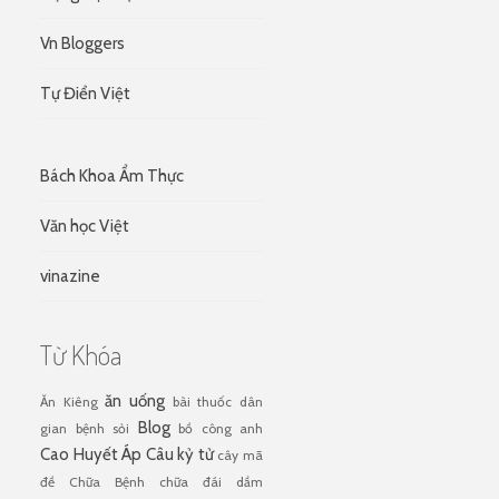
Vn Bloggers
Tự Điển Việt
Bách Khoa Ẩm Thực
Văn học Việt
vinazine
Từ Khóa
ăn uống
Ăn Kiêng
bài thuốc dân
Blog
gian
bệnh sỏi
bồ công anh
Cao Huyết Áp
Câu kỷ tử
cây mã
đề
Chữa Bệnh
chữa đái dầm