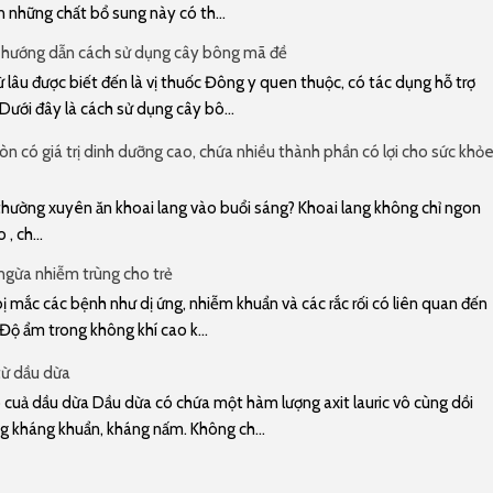
n những chất bổ sung này có th...
 hướng dẫn cách sử dụng cây bông mã đề
lâu được biết đến là vị thuốc Đông y quen thuộc, có tác dụng hỗ trợ
 Dưới đây là cách sử dụng cây bô...
n có giá trị dinh dưỡng cao, chứa nhiều thành phần có lợi cho sức khỏ
u thường xuyên ăn khoai lang vào buổi sáng? Khoai lang không chỉ ngon
, ch...
gừa nhiễm trùng cho trẻ
 mắc các bệnh như dị ứng, nhiễm khuẩn và các rắc rối có liên quan đến
 Độ ẩm trong không khí cao k...
từ dầu dừa
cuả dầu dừa Dầu dừa có chứa một hàm lượng axit lauric vô cùng dồi
g kháng khuẩn, kháng nấm. Không ch...