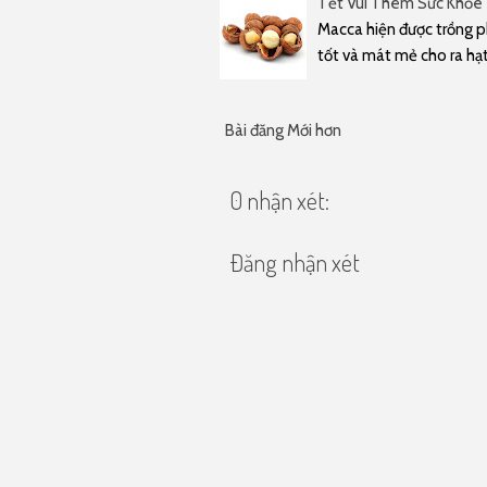
Tết Vui Thêm Sức Khỏe 
Macca hiện được trồng p
tốt và mát mẻ cho ra h
Bài đăng Mới hơn
0 nhận xét:
Đăng nhận xét