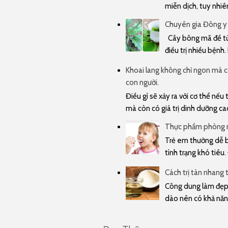
miễn dịch, tuy nhiê
Chuyên gia Đông y
Cây bông mã đề từ 
điều trị nhiều bệnh.
Khoai lang không chỉ ngon mà cò
con người.
Điều gì sẽ xảy ra với cơ thể nế
mà còn có giá trị dinh dưỡng cao 
Thực phẩm phòng n
Trẻ em thường dễ bị
tình trạng khó tiêu.
Cách trị tàn nhang 
Công dung làm đẹp 
dào nên có khả năn