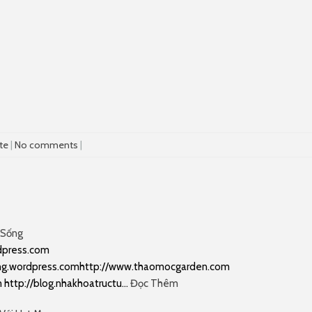
te
|
No comments
|
 Sống
rdpress.com
ng.wordpress.comhttp://www.thaomocgarden.com
 http://blog.nhakhoatructu…
Đọc Thêm