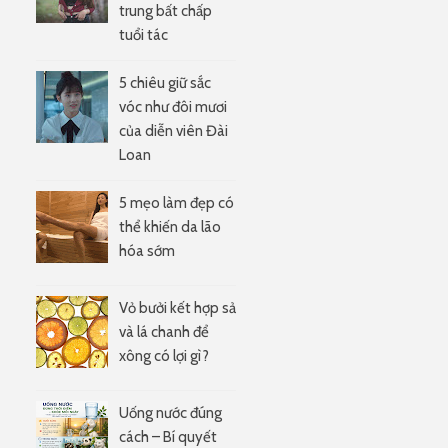
trung bất chấp
tuổi tác
5 chiêu giữ sắc
vóc như đôi mươi
của diễn viên Đài
Loan
5 mẹo làm đẹp có
thể khiến da lão
hóa sớm
Vỏ bưởi kết hợp sả
và lá chanh để
xông có lợi gì?
Uống nước đúng
cách – Bí quyết