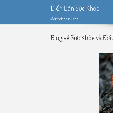
Diển Đàn Sức Khỏe
#diendansuckhoe
Blog về Sức Khỏe và Đời