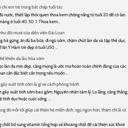
chị em trẻ trung bất chấp tuổi tác
ủ nước, thiết lập thói quen thoa kem chống nắng từ tuổi 20 để có làn
àng ở tuổi 40, 50. 1. Thoa kem...
 như đôi mươi của diễn viên Đài Loan
trà gừng, ăn đủ ba bữa, đi ngủ sớm, chăm chút làn da và tập thể dục,
Trần Ý Hàm trẻ đẹp ở tuổi U50 ...
hể khiến da lão hóa sớm
 làn da mịn đẹp, căng mọng là ước mơ hoàn toàn chính đáng của các
bạn cần đặc biệt cẩn trọng nếu muốn ...
gây xuất tinh sớm là gì và cách phòng tránh
gây xuất tinh sớm bao gồm: Nguyên nhân tâm lý: Lo lắng, căng thẳng,
 tình dục hoặc cuộc sống. ...
ng đỏ mỗi tối giúp cải thiện hệ miễn dịch, ngủ ngon hơn, thậm chí là cả
 chất bổ sung vitamin tổng hợp và khoáng chất để cải thiện sức khoẻ